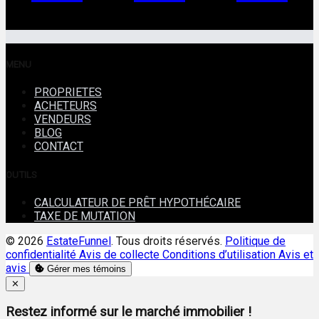
MENU
PROPRIETES
ACHETEURS
VENDEURS
BLOG
CONTACT
OUTILS
CALCULATEUR DE PRÊT HYPOTHÉCAIRE
TAXE DE MUTATION
© 2026
EstateFunnel
. Tous droits réservés.
Politique de
confidentialité
Avis de collecte
Conditions d’utilisation
Avis et
avis
Gérer mes témoins
Close
✕
Restez informé sur le marché immobilier !